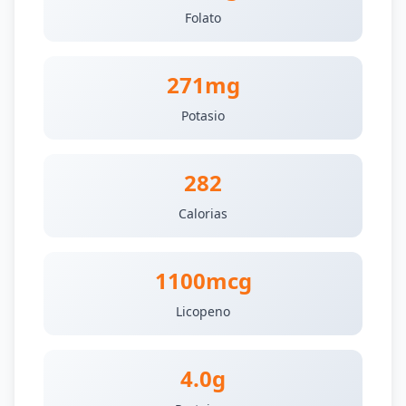
Folato
271mg
Potasio
282
Calorias
1100mcg
Licopeno
4.0g