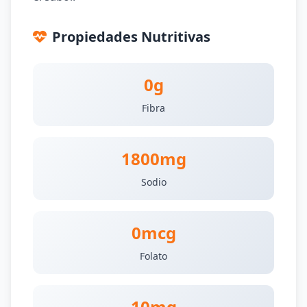
Propiedades Nutritivas
0g
Fibra
1800mg
Sodio
0mcg
Folato
10mg