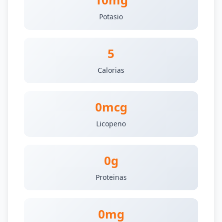
Potasio
5
Calorias
0mcg
Licopeno
0g
Proteinas
0mg