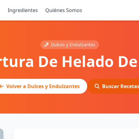
s
Ingredientes
Quiénes Somos
Dulces y Endulzantes
tura De Helado De
Volver a Dulces y Endulzantes
Buscar Receta