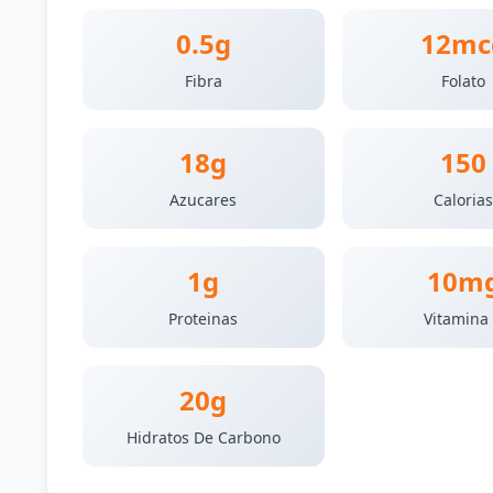
0.5g
12mc
Fibra
Folato
18g
150
Azucares
Caloria
1g
10m
Proteinas
Vitamina
20g
Hidratos De Carbono