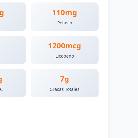
g
110mg
Potasio
1200mcg
s
Licopeno
g
7g
 C
Grasas Totales