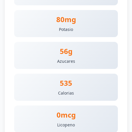
80mg
Potasio
56g
Azucares
535
Calorias
0mcg
Licopeno