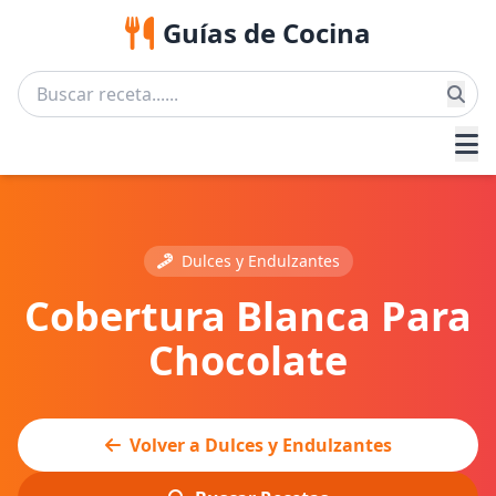
Guías de Cocina
Dulces y Endulzantes
Cobertura Blanca Para
Chocolate
Volver a Dulces y Endulzantes