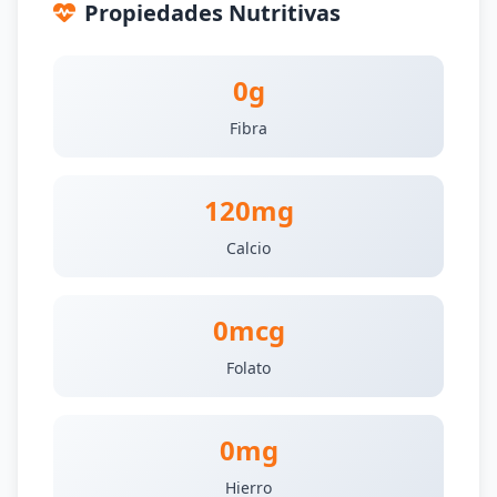
Propiedades Nutritivas
0g
Fibra
120mg
Calcio
0mcg
Folato
0mg
Hierro