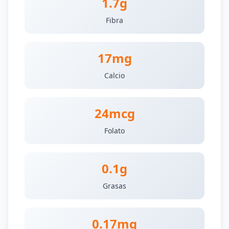
1.7g
Fibra
17mg
Calcio
24mcg
Folato
0.1g
Grasas
0.17mg