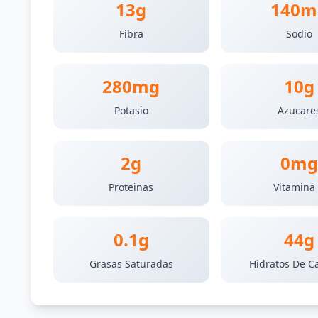
13g
140m
Fibra
Sodio
280mg
10g
Potasio
Azucare
2g
0mg
Proteinas
Vitamina
0.1g
44g
Grasas Saturadas
Hidratos De C