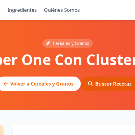
s
Ingredientes
Quiénes Somos
Cereales y Granos
ber One Con Cluste
Volver a Cereales y Granos
Buscar Recetas