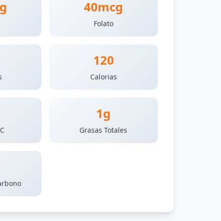
g
40mcg
Folato
120
s
Calorias
1g
 C
Grasas Totales
arbono