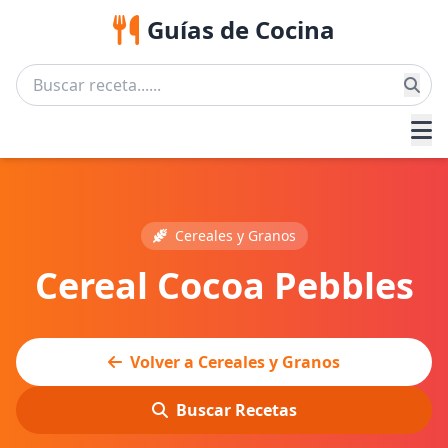
Guías de Cocina
Cereales y Granos
Cereal Cocoa Pebbles
Volver a Cereales y Granos
Buscar Recetas