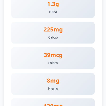
1.3g
Fibra
225mg
Calcio
39mcg
Folato
8mg
Hierro
120mg