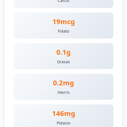
Calcio
19mcg
Folato
0.1g
Grasas
0.2mg
Hierro
146mg
Potasio