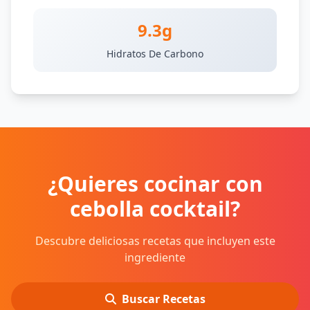
9.3g
Hidratos De Carbono
¿Quieres cocinar con
cebolla cocktail?
Descubre deliciosas recetas que incluyen este
ingrediente
Buscar Recetas