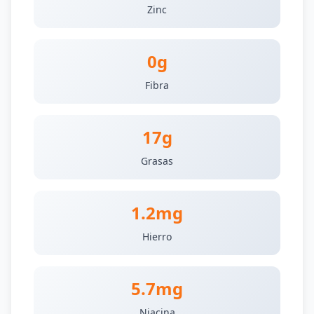
Zinc
0g
Fibra
17g
Grasas
1.2mg
Hierro
5.7mg
Niacina