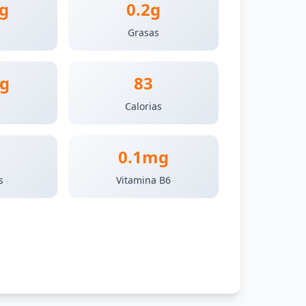
g
0.2g
Grasas
g
83
Calorias
0.1mg
s
Vitamina B6