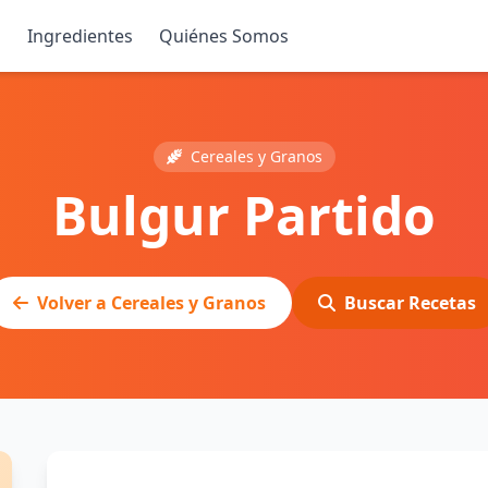
s
Ingredientes
Quiénes Somos
Cereales y Granos
Bulgur Partido
Volver a Cereales y Granos
Buscar Recetas