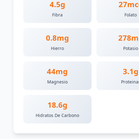
4.5g
27mc
Fibra
Folato
0.8mg
278m
Hierro
Potasio
44mg
3.1g
Magnesio
Proteina
18.6g
Hidratos De Carbono