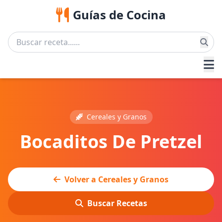
Guías de Cocina
Cereales y Granos
Bocaditos De Pretzel
Volver a Cereales y Granos
Buscar Recetas