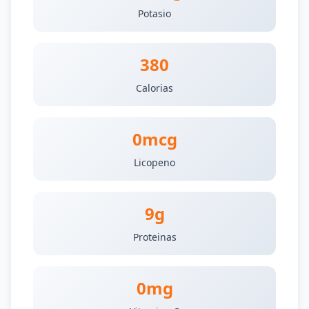
Potasio
380
Calorias
0mcg
Licopeno
9g
Proteinas
0mg