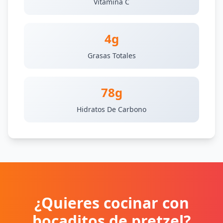
Vitamina C
4g
Grasas Totales
78g
Hidratos De Carbono
¿Quieres cocinar con
bocaditos de pretzel?