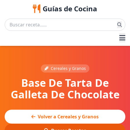
Guías de Cocina
Cereales y Granos
Base De Tarta De
Galleta De Chocolate
Volver a Cereales y Granos