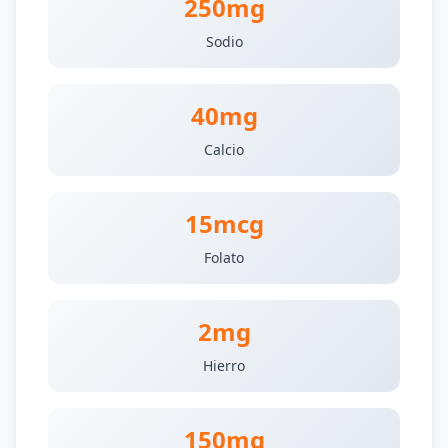
250mg
Sodio
40mg
Calcio
15mcg
Folato
2mg
Hierro
150mg