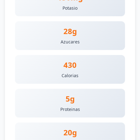
Potasio
28g
Azucares
430
Calorias
5g
Proteinas
20g