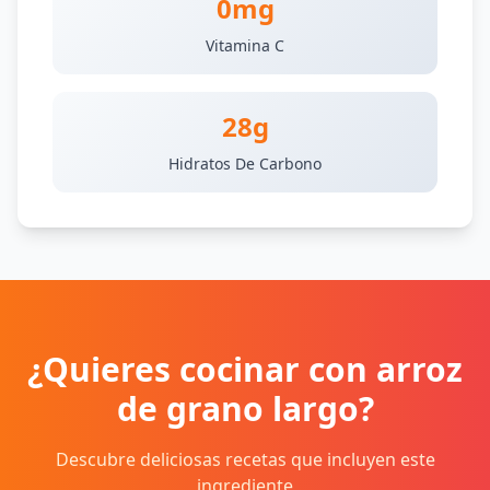
0mg
Vitamina C
28g
Hidratos De Carbono
¿Quieres cocinar con arroz
de grano largo?
Descubre deliciosas recetas que incluyen este
ingrediente