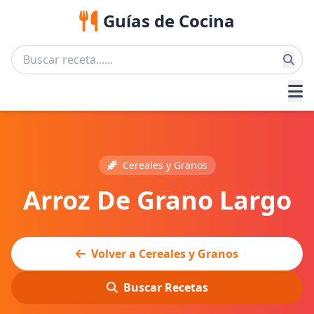
Guías de Cocina
Cereales y Granos
Arroz De Grano Largo
Volver a Cereales y Granos
Buscar Recetas