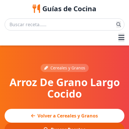
Guías de Cocina
Cereales y Granos
Arroz De Grano Largo
Cocido
Volver a Cereales y Granos