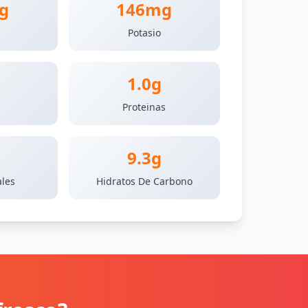
g
146mg
Potasio
1.0g
s
Proteinas
9.3g
ales
Hidratos De Carbono