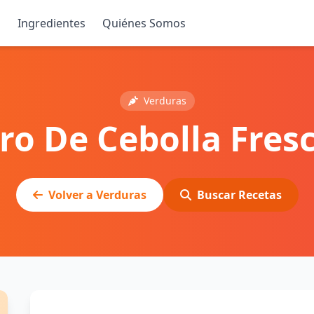
s
Ingredientes
Quiénes Somos
Verduras
ro De Cebolla Fres
Volver a Verduras
Buscar Recetas