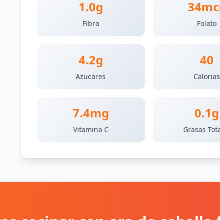
1.0g
34mc
Fibra
Folato
4.2g
40
Azucares
Caloria
7.4mg
0.1g
Vitamina C
Grasas Tot