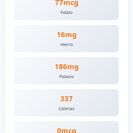
77mcg
Folato
16mg
Hierro
186mg
Potasio
337
Calorias
0mcg