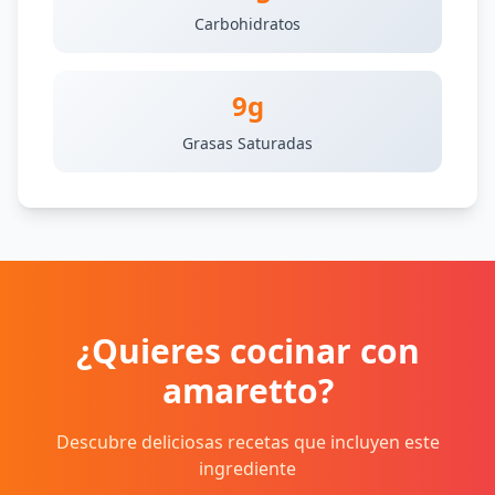
Carbohidratos
9g
Grasas Saturadas
¿Quieres cocinar con
amaretto?
Descubre deliciosas recetas que incluyen este
ingrediente