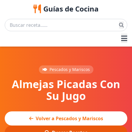
Guías de Cocina
Pescados y Mariscos
Almejas Picadas Con
Su Jugo
Volver a Pescados y Mariscos