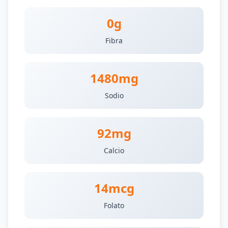
0g
Fibra
1480mg
Sodio
92mg
Calcio
14mcg
Folato