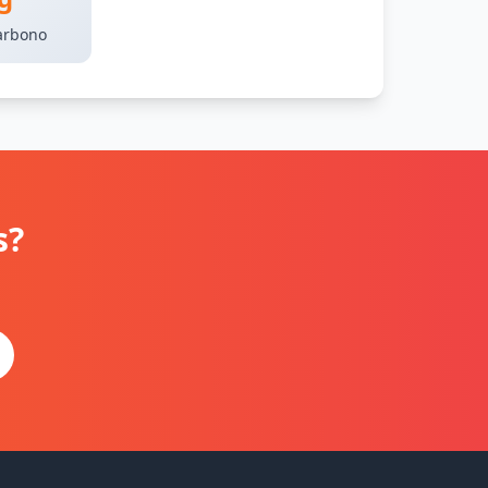
arbono
s?