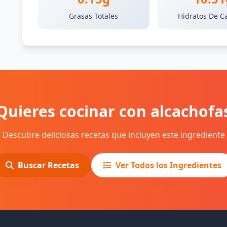
Grasas Totales
Hidratos De C
Quieres cocinar con alcachofa
Descubre deliciosas recetas que incluyen este ingrediente
Buscar Recetas
Ver Todos los Ingredientes