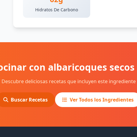
Hidratos De Carbono
ocinar con albaricoques secos 
Descubre deliciosas recetas que incluyen este ingrediente
Buscar Recetas
Ver Todos los Ingredientes