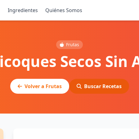
s
Ingredientes
Quiénes Somos
Frutas
icoques Secos Sin 
Volver a Frutas
Buscar Recetas