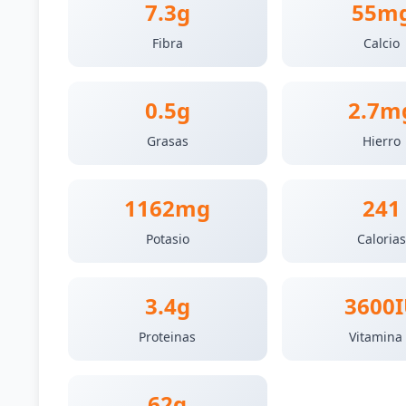
7.3g
55m
Fibra
Calcio
0.5g
2.7m
Grasas
Hierro
1162mg
241
Potasio
Caloria
3.4g
3600
Proteinas
Vitamina
62g