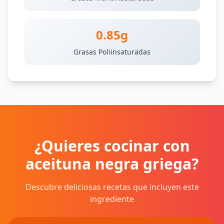
0.85g
Grasas Poliinsaturadas
¿Quieres cocinar con
aceituna negra griega?
Descubre deliciosas recetas que incluyen este
ingrediente