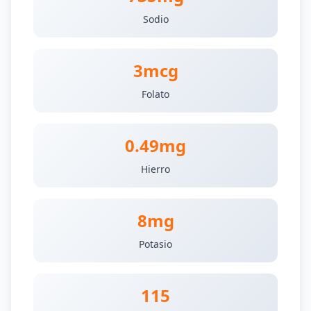
Sodio
3mcg
Folato
0.49mg
Hierro
8mg
Potasio
115