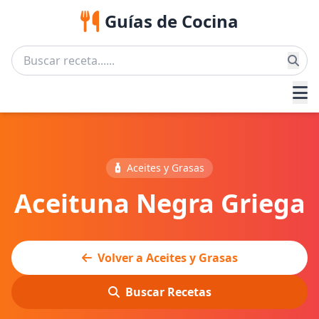
Guías de Cocina
Aceites y Grasas
Aceituna Negra Griega
Volver a Aceites y Grasas
Buscar Recetas