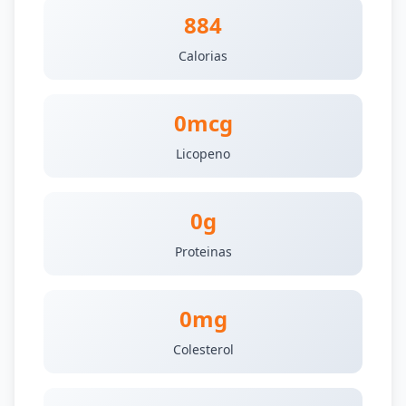
884
Calorias
0mcg
Licopeno
0g
Proteinas
0mg
Colesterol