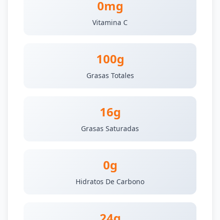
0mg
Vitamina C
100g
Grasas Totales
16g
Grasas Saturadas
0g
Hidratos De Carbono
24g